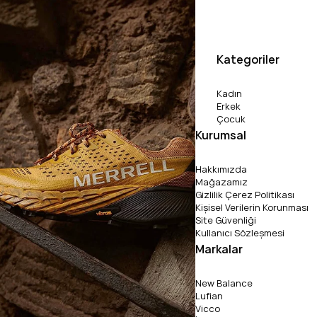
Kategoriler
Kadın
Erkek
Çocuk
Kurumsal
Hakkımızda
Mağazamız
Gizlilik Çerez Politikası
Kişisel Verilerin Korunması
Site Güvenliği
Kullanıcı Sözleşmesi
Markalar
New Balance
Lufian
Vicco