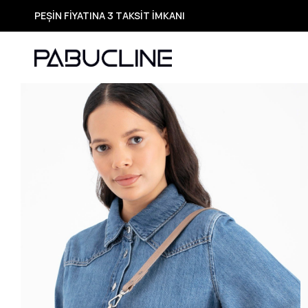
PEŞİN FİYATINA 3 TAKSİT İMKANI
TÜM ÜRÜNLERDE ÜCRETSİZ KARGO
Yeni Sezon Ürünlerde Özel Fırsatlar
Seçili Ürünlerde Hızlı Teslimat