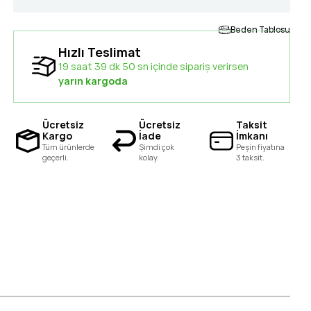
Beden Tablosu
Hızlı Teslimat
19 saat 39 dk 49 sn içinde sipariş verirsen
yarın kargoda
Ücretsiz
Ücretsiz
Taksit
Kargo
İade
İmkanı
Tüm ürünlerde
Şimdi çok
Peşin fiyatına
geçerli.
kolay.
3 taksit.