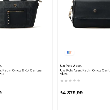
1
n.
U.s Polo Assn.
sn. Kadın Omuz & Kol Çantası
U.s. Polo Assn. Kadın Omuz Çan
YAH
SİYAH
★
★
★
★
★
★
9
₺4.379,99