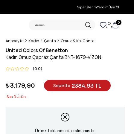
Siparişlerim
Yardım
Üye Ol
0
Anasayfa
Kadın
Çanta
Omuz & Kol Çanta
United Colors Of Benetton
Kadın Omuz Çapraz Çanta BNT-1679-VİZON
0.0
₺3.179,90
2384,93 TL
Sepette
0
Ürün stoklarımızda kalmamıştır.