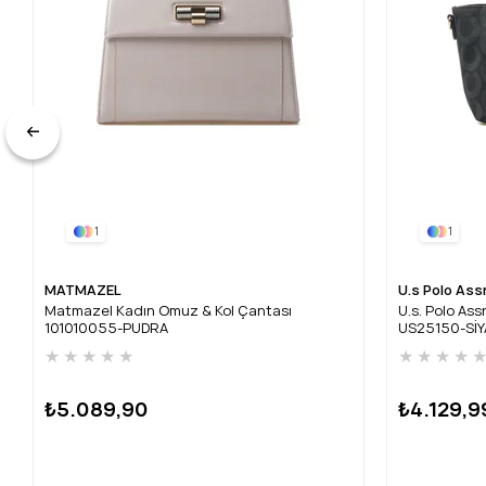
1
1
MATMAZEL
U.s Polo Ass
Matmazel Kadın Omuz & Kol Çantası
U.s. Polo As
101010055-PUDRA
US25150-Sİ
★
★
★
★
★
★
★
★
★
₺5.089,90
₺4.129,9