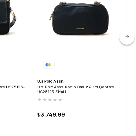
1
U.s Polo Assn.
tası US25126-
U.s. Polo Assn. Kadın Omuz & Kol Çantası
US25123-SİYAH
★
★
★
★
★
₺3.749,99