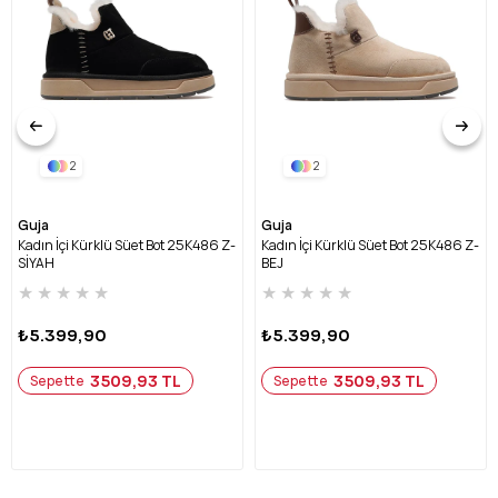
2
2
Guja
Guja
Kadın İçi Kürklü Süet Bot 25K486 Z-
Kadın İçi Kürklü Süet Bot 25K486 Z-
SİYAH
BEJ
★
★
★
★
★
★
★
★
★
★
₺5.399,90
₺5.399,90
3509,93 TL
3509,93 TL
Sepette
Sepette