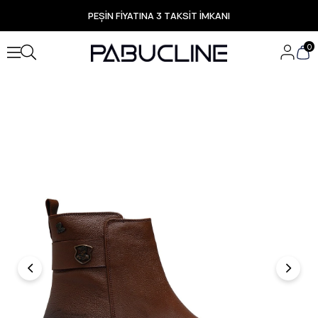
PEŞİN FİYATINA 3 TAKSİT İMKANI
TÜM ÜRÜNLERDE ÜCRETSİZ KARGO
Yeni Sezon Ürünlerde Özel Fırsatlar
0
Seçili Ürünlerde Hızlı Teslimat