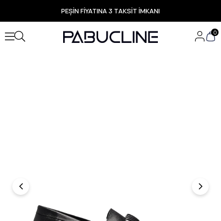
PEŞİN FİYATINA 3 TAKSİT İMKANI
TÜM ÜRÜNLERDE ÜCRETSİZ KARGO
Yeni Sezon Ürünlerde Özel Fırsatlar
0
Seçili Ürünlerde Hızlı Teslimat