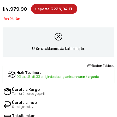
₺4.979,90
3236,94 TL
Sepette
0
Ürün stoklarımızda kalmamıştır.
Beden Tablosu
Hızlı Teslimat
03 saat 51 dk 33 sn içinde sipariş verirsen
yarın kargoda
Ücretsiz Kargo
Tüm ürünlerde geçerli.
Ücretsiz İade
Şimdi çok kolay.
Taksit İmkanı