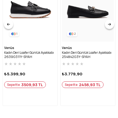
1
2
Venüs
Venüs
Kadın Deri Loafer Günlük Ayakkabı
Kadın Deri Günlük Loafer Ayakkabı
26390311Y-SİYAH
25484203Y-SİYAH
★
★
★
★
★
★
★
★
★
★
₺5.399,90
₺3.779,90
3509,93 TL
2456,93 TL
Sepette
Sepette