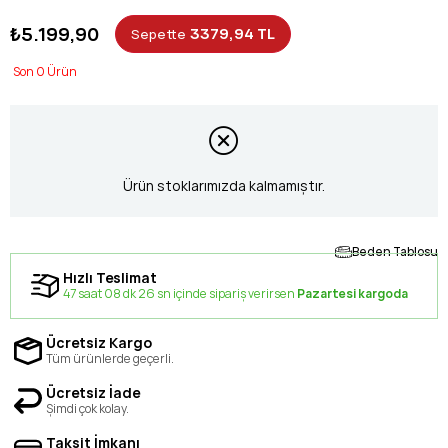
₺5.199,90
3379,94 TL
Sepette
0
Ürün stoklarımızda kalmamıştır.
Beden Tablosu
Hızlı Teslimat
47 saat 08 dk 26 sn içinde sipariş verirsen
Pazartesi kargoda
Ücretsiz Kargo
Tüm ürünlerde geçerli.
Ücretsiz İade
Şimdi çok kolay.
Taksit İmkanı