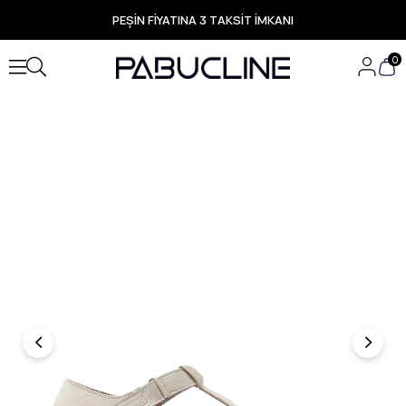
PEŞİN FİYATINA 3 TAKSİT İMKANI
TÜM ÜRÜNLERDE ÜCRETSİZ KARGO
Yeni Sezon Ürünlerde Özel Fırsatlar
0
Seçili Ürünlerde Hızlı Teslimat