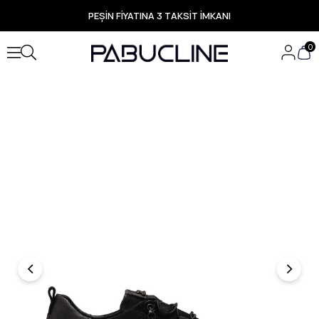
PEŞİN FİYATINA 3 TAKSİT İMKANI
TÜM ÜRÜNLERDE ÜCRETSİZ KARGO
Yeni Sezon Ürünlerde Özel Fırsatlar
0
Seçili Ürünlerde Hızlı Teslimat