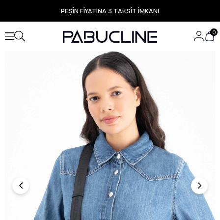
PEŞİN FİYATINA 3 TAKSİT İMKANI
TÜM ÜRÜNLERDE ÜCRETSİZ KARGO
Yeni Sezon Ürünlerde Özel Fırsatlar
0
Seçili Ürünlerde Hızlı Teslimat