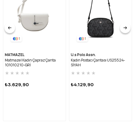
1
1
MATMAZEL
U.s Polo Assn.
Matmazel Kadın Çapraz Çanta
Kadın Postacı Çantası US25524-
101010210-GRİ
SİYAH
★
★
★
★
★
★
★
★
★
★
₺3.629,90
₺4.129,90