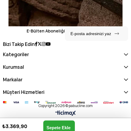
E-Bülten Aboneliği
Bizi Takip Edin
Kategoriler
Kurumsal
Markalar
Müşteri Hizmetleri
Copyright 2026 © pabucline.com
₺3.369,90
Henry Erkek Sneaker Günlük Ayakkabı 111230265 M-BEYAZ
Anasayfa
Favorilerim
Sepetim
Üye Girişi