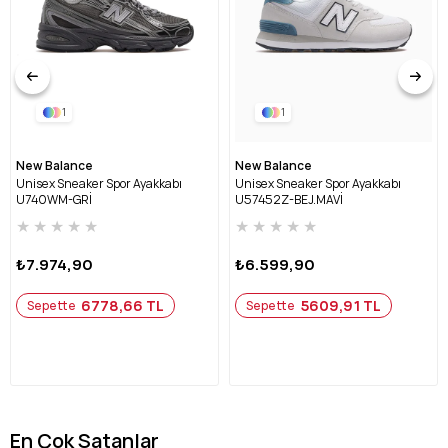
1
1
New Balance
New Balance
Unisex Sneaker Spor Ayakkabı
Unisex Sneaker Spor Ayakkabı
U740WM-GRİ
U57452Z-BEJ.MAVİ
★
★
★
★
★
★
★
★
★
★
₺7.974,90
₺6.599,90
6778,66 TL
5609,91 TL
Sepette
Sepette
En Çok Satanlar