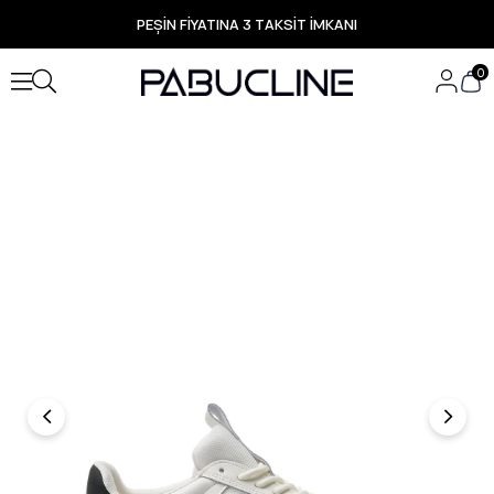
PEŞİN FİYATINA 3 TAKSİT İMKANI
TÜM ÜRÜNLERDE ÜCRETSİZ KARGO
Yeni Sezon Ürünlerde Özel Fırsatlar
0
Seçili Ürünlerde Hızlı Teslimat