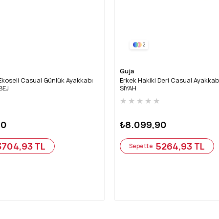
2
Guja
Ekoseli Casual Günlük Ayakkabı
Erkek Hakiki Deri Casual Ayakka
BEJ
SİYAH
★
★
★
★
★
★
90
₺8.099,90
3704,93 TL
5264,93 TL
Sepette