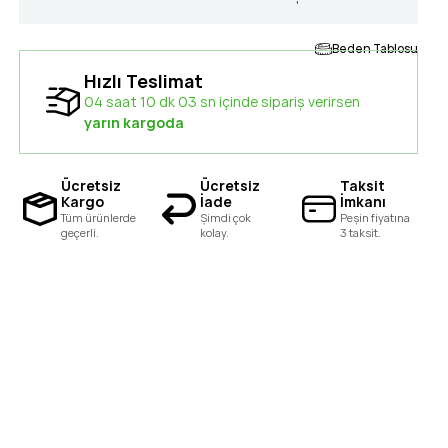
Beden Tablosu
Hızlı Teslimat
04 saat 10 dk 03 sn içinde sipariş verirsen
yarın kargoda
Ücretsiz
Ücretsiz
Taksit
Kargo
İade
İmkanı
Tüm ürünlerde
Şimdi çok
Peşin fiyatına
geçerli.
kolay.
3 taksit.