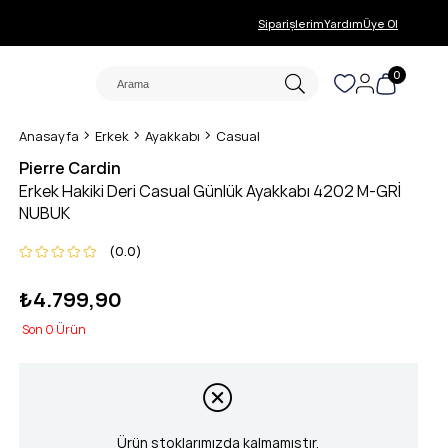
Siparişlerim
Yardım
Üye Ol
0
Anasayfa
Erkek
Ayakkabı
Casual
Pierre Cardin
Erkek Hakiki Deri Casual Günlük Ayakkabı 4202 M-GRİ
NUBUK
0.0
₺4.799,90
0
Ürün stoklarımızda kalmamıştır.