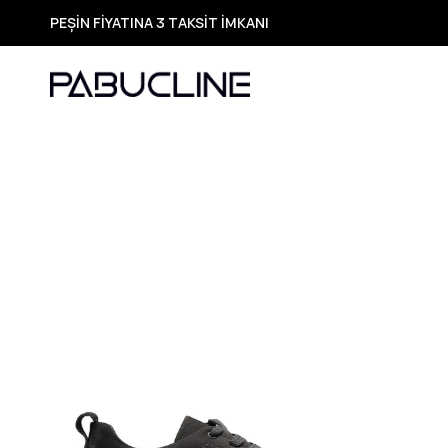
PEŞİN FİYATINA 3 TAKSİT İMKANI
TÜM ÜRÜNLERDE ÜCRETSİZ KARGO
Yeni Sezon Ürünlerde Özel Fırsatlar
Seçili Ürünlerde Hızlı Teslimat