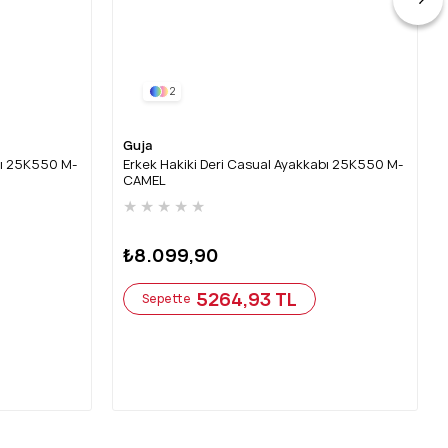
2
Guja
bı 25K550 M-
Erkek Hakiki Deri Casual Ayakkabı 25K550 M-
CAMEL
★
★
★
★
★
₺8.099,90
5264,93 TL
Sepette