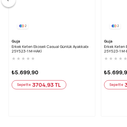
2
2
Guja
Guja
Erkek Keten Ekoseli Casual Günlük Ayakkabı
Erkek Keten 
25Y523-1 M-HAKİ
25Y523-1 M-
★
★
★
★
★
★
★
★
★
₺5.699,90
₺5.699,
3704,93 TL
Sepette
Sepette