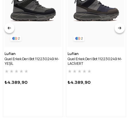
2
2
Lufian
Lufian
Quel Erkek Deri Bot 112230249 M-
Quel Erkek Deri Bot 112230249 M-
YEŞİL
LACİVERT
★
★
★
★
★
★
★
★
★
★
₺4.389,90
₺4.389,90