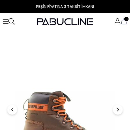
PEŞİN FİYATINA 3 TAKSİT İMKANI
TÜM ÜRÜNLERDE ÜCRETSİZ KARGO
Yeni Sezon Ürünlerde Özel Fırsatlar
0
Seçili Ürünlerde Hızlı Teslimat