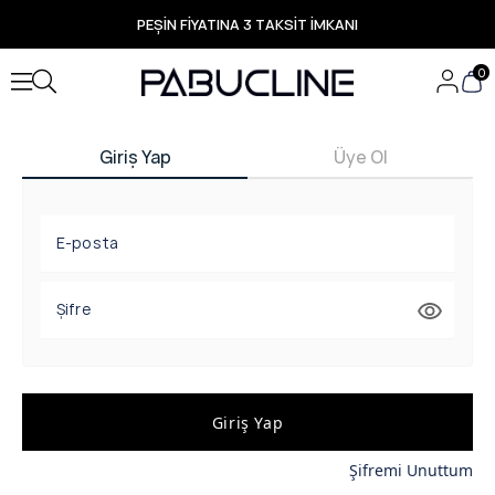
PEŞİN FİYATINA 3 TAKSİT İMKANI
TÜM ÜRÜNLERDE ÜCRETSİZ KARGO
Yeni Sezon Ürünlerde Özel Fırsatlar
0
Seçili Ürünlerde Hızlı Teslimat
Giriş Yap
Üye Ol
E-posta
Şifre
Giriş Yap
Şifremi Unuttum